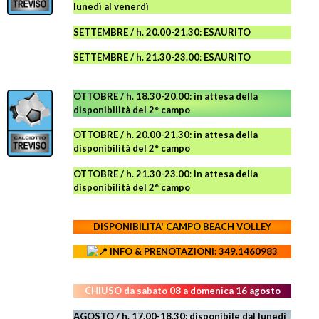
lunedì al venerdì
SETTEMBRE / h. 20.00-21.30: ESAURITO
SETTEMBRE / h. 21.30-23.00
:
ESAURITO
OTTOBRE / h. 18.30-20.00:
in attesa della
disponibilità del 2° campo
OTTOBRE / h. 20.00-21.30:
in attesa della
disponibilità del 2° campo
OTTOBRE / h. 21.30-23.00
:
in attesa della
disponibilità del 2° campo
DISPONIBILITA' CAMPO
BEACH VOLLEY
INFO & PRENOTAZIONI: 349.1460983
CHIUSO da sabato 08 a domenica 16 agosto
AGOSTO / h. 17.00-18.30: disponibile dal lunedì