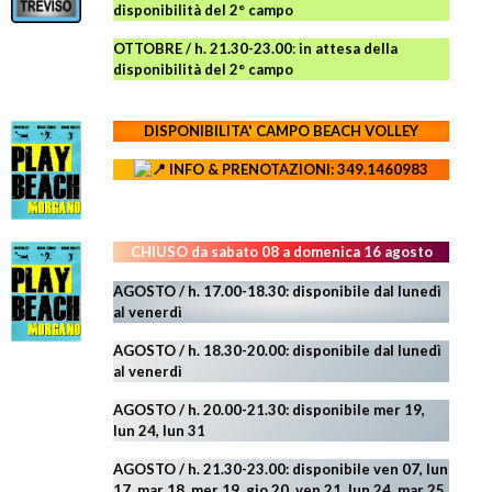
disponibilità del 2° campo
OTTOBRE / h. 21.30-23.00
:
in attesa della
disponibilità del 2° campo
DISPONIBILITA' CAMPO
BEACH VOLLEY
INFO & PRENOTAZIONI: 349.1460983
CHIUSO da sabato 08 a domenica 16 agosto
AGOSTO / h. 17.00-18.30: disponibile dal lunedì
al venerdì
AGOSTO
/ h. 18.30-20.00: disponibile
dal lunedì
al venerdì
AGOSTO / h. 20.00-21.30: disponibile mer 19,
lun 24,
lun 31
AGOSTO
/ h. 21.30-23.00:
disponibile ven 07, lun
17, mar 18, mer 19, gio 20, ven 21, lun 24, mar 25,