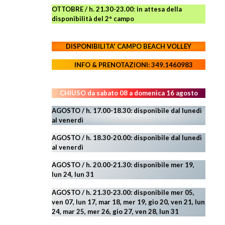
OTTOBRE / h. 21.30-23.00
:
in attesa della
disponibilità del 2° campo
DISPONIBILITA' CAMPO
BEACH VOLLEY
INFO & PRENOTAZIONI: 349.1460983
CHIUSO da sabato 08 a domenica 16 agosto
AGOSTO / h. 17.00-18.30: disponibile dal lunedì
al venerdì
AGOSTO
/ h. 18.30-20.00: disponibile
dal lunedì
al venerdì
AGOSTO / h. 20.00-21.30: disponibile mer 19,
lun 24,
lun 31
AGOSTO
/ h. 21.30-23.00:
disponibile mer 05,
ven 07, lun 17, mar 18, mer 19, gio 20, ven 21, lun
24, mar 25, mer 26, gio 27, ven 28, lun 31