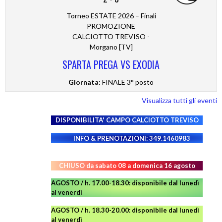
Torneo ESTATE 2026 – Finali
PROMOZIONE
CALCIOTTO TREVISO -
Morgano [TV]
SPARTA PREGA VS EXODIA
Giornata:
FINALE 3° posto
Visualizza tutti gli eventi
DISPONIBILITA' CAMPO
CALCIOTTO TREVISO
INFO & PRENOTAZIONI: 349.1460983
CHIUSO da sabato 08 a domenica 16 agosto
AGOSTO / h. 17.00-18.30: disponibile dal lunedì
al venerdì
AGOSTO
/ h. 18.30-20.00: disponibile
dal lunedì
al venerdì