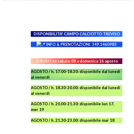
DISPONIBILITA' CAMPO
CALCIOTTO TREVISO
INFO & PRENOTAZIONI: 349.1460983
CHIUSO da sabato 08 a domenica 16 agosto
AGOSTO / h. 17.00-18.30: disponibile dal lunedì
al venerdì
AGOSTO
/ h. 18.30-20.00: disponibile
dal lunedì
al venerdì
AGOSTO / h. 20.00-21.30: disponibile lun 17,
mer 19
AGOSTO
/ h. 21.30-23.00:
disponibile
mar 18