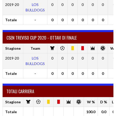
2019-20
LOS
0
0
0
0
0
0
0
BULLDOGS
Totale
-
0
0
0
0
0
0
0
CSEN TREVISO CUP 2020 - OTTAVI DI FINALE
Stagione
Team
W 
2019-20
LOS
0
0
0
0
0
0
0
BULLDOGS
Totale
-
0
0
0
0
0
0
0
TOTALI CARRIERA
Stagione
W %
D %
L 
Totale
100.0
0.0
0.