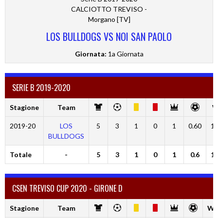
CALCIOTTO TREVISO -
Morgano [TV]
LOS BULLDOGS VS NOI SAN PAOLO
Giornata:
1a Giornata
SERIE B 2019-2020
Stagione
Team
W
2019-20
LOS
5
3
1
0
1
0.60
10
BULLDOGS
Totale
-
5
3
1
0
1
0.6
10
CSEN TREVISO CUP 2020 - GIRONE D
Stagione
Team
W 