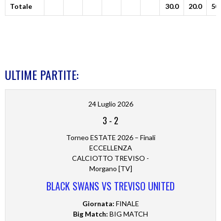
Totale
30.0
20.0
50
ULTIME PARTITE:
24 Luglio 2026
3
-
2
Torneo ESTATE 2026 – Finali
ECCELLENZA
CALCIOTTO TREVISO -
Morgano [TV]
BLACK SWANS VS TREVISO UNITED
Giornata:
FINALE
Big Match:
BIG MATCH