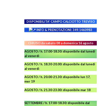
DISPONIBILITA' CAMPO
CALCIOTTO TREVISO
INFO & PRENOTAZIONI: 349.1460983
CHIUSO da sabato 08 a domenica 16 agosto
AGOSTO / h. 17.00-18.30: disponibile dal lunedì
al venerdì
AGOSTO
/ h. 18.30-20.00: disponibile
dal lunedì
al venerdì
AGOSTO / h. 20.00-21.30: disponibile lun 17,
mer 19
AGOSTO
/ h. 21.30-23.00:
disponibile
mar 18
SETTEMBRE / h. 17.00-18.30: disponibile dal