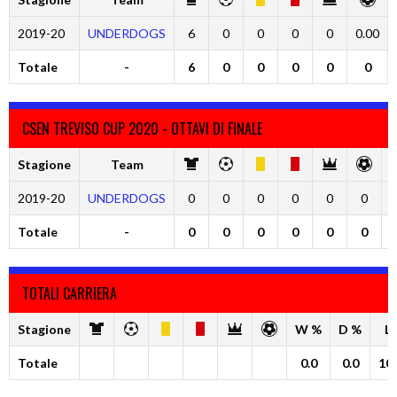
2019-20
UNDERDOGS
6
0
0
0
0
0.00
Totale
-
6
0
0
0
0
0
CSEN TREVISO CUP 2020 - OTTAVI DI FINALE
Stagione
Team
2019-20
UNDERDOGS
0
0
0
0
0
0
Totale
-
0
0
0
0
0
0
TOTALI CARRIERA
Stagione
W %
D %
L
Totale
0.0
0.0
100