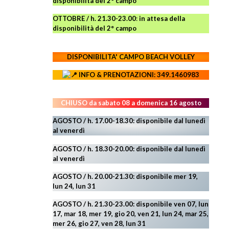
disponibilità del 2° campo
OTTOBRE / h. 21.30-23.00
:
in attesa della
disponibilità del 2° campo
DISPONIBILITA' CAMPO
BEACH VOLLEY
INFO & PRENOTAZIONI: 349.1460983
CHIUSO da sabato 08 a domenica 16 agosto
AGOSTO / h. 17.00-18.30: disponibile dal lunedì
al venerdì
AGOSTO
/ h. 18.30-20.00: disponibile
dal lunedì
al venerdì
AGOSTO / h. 20.00-21.30: disponibile mer 19,
lun 24,
lun 31
AGOSTO
/ h. 21.30-23.00:
disponibile ven 07, lun
17, mar 18, mer 19, gio 20, ven 21, lun 24, mar 25,
mer 26, gio 27, ven 28, lun 31