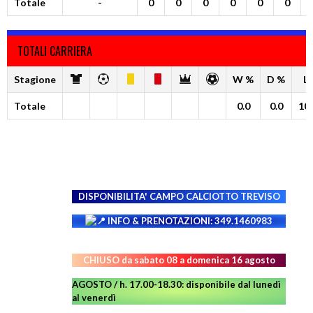
Totale
-
0
0
0
0
0
0
TOTALI CARRIERA
Stagione
W %
D %
L
Totale
0.0
0.0
100
DISPONIBILITA' CAMPO
CALCIOTTO TREVISO
INFO & PRENOTAZIONI: 349.1460983
CHIUSO da sabato 08 a domenica 16 agosto
AGOSTO / h. 17.00-18.30: disponibile dal lunedì
al venerdì