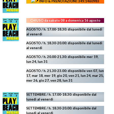
INFO & PRENOTAZIONI: 349.1460983
CHIUSO da sabato 08 a domenica 16 agosto
AGOSTO / h. 17.00-18.30: disponibile dal lunedì
al venerdì
AGOSTO
/ h. 18.30-20.00: disponibile
dal lunedì
al venerdì
AGOSTO / h. 20.00-21.30: disponibile mer 19,
lun 24,
lun 31
AGOSTO
/ h. 21.30-23.00:
disponibile ven 07, lun
17, mar 18, mer 19, gio 20, ven 21, lun 24, mar 25,
mer 26, gio 27, ven 28, lun 31
SETTEMBRE / h. 17.00-18.30: disponibile dal
lunedì al venerdì
SETTEMBRE / h. 18.30-20.00: disponibile
dal
lunedì al venerdì