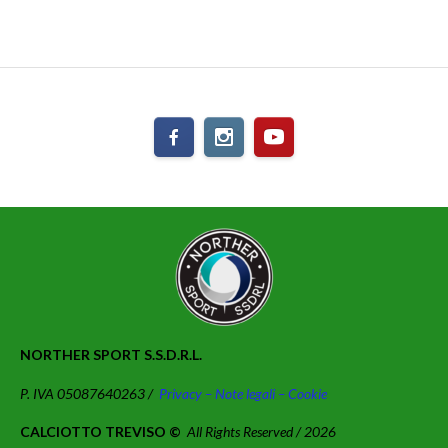
NORTHER SPORT S.S.D.R.L.
P. IVA 05087640263 /
Privacy – Note legali – Cookie
CALCIOTTO TREVISO ©
All Rights Reserved / 2026