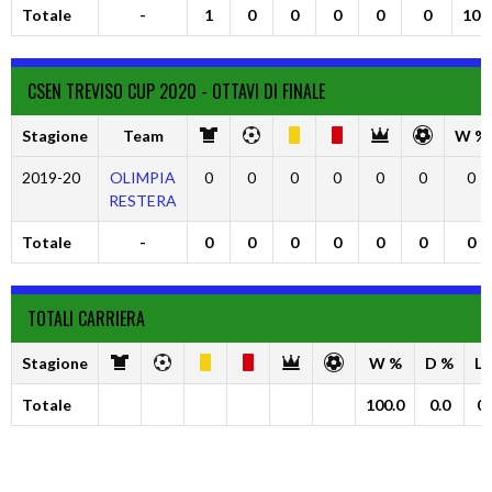
Totale
-
1
0
0
0
0
0
100
CSEN TREVISO CUP 2020 - OTTAVI DI FINALE
Stagione
Team
W %
2019-20
OLIMPIA
0
0
0
0
0
0
0
RESTERA
Totale
-
0
0
0
0
0
0
0
TOTALI CARRIERA
Stagione
W %
D %
L 
Totale
100.0
0.0
0.