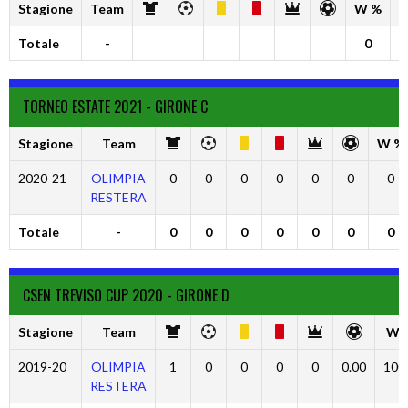
Stagione
Team
W %
D
Totale
-
0
TORNEO ESTATE 2021 - GIRONE C
Stagione
Team
W %
2020-21
OLIMPIA
0
0
0
0
0
0
0
RESTERA
Totale
-
0
0
0
0
0
0
0
CSEN TREVISO CUP 2020 - GIRONE D
Stagione
Team
W 
2019-20
OLIMPIA
1
0
0
0
0
0.00
100
RESTERA