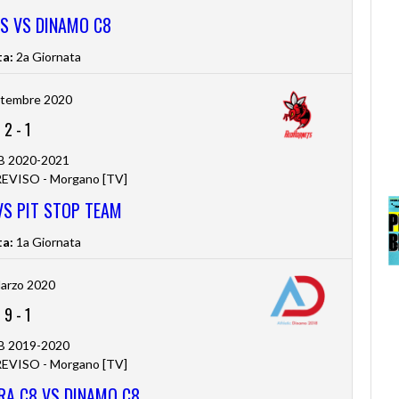
RS VS DINAMO C8
ta:
2a Giornata
ttembre 2020
2
-
1
 B 2020-2021
VISO - Morgano [TV]
VS PIT STOP TEAM
ta:
1a Giornata
arzo 2020
9
-
1
 B 2019-2020
VISO - Morgano [TV]
RA C8 VS DINAMO C8