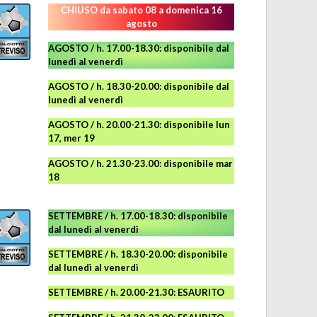
CHIUSO da sabato 08 a domenica 16
agosto
AGOSTO / h. 17.00-18.30: disponibile dal
lunedì al venerdì
AGOSTO
/ h. 18.30-20.00: disponibile
dal
lunedì al venerdì
AGOSTO / h. 20.00-21.30: disponibile lun
17, mer 19
AGOSTO
/ h. 21.30-23.00:
disponibile
mar
18
SETTEMBRE / h. 17.00-18.30: disponibile
dal lunedì al venerdì
SETTEMBRE / h. 18.30-20.00: disponibile
dal lunedì al venerdì
SETTEMBRE / h. 20.00-21.30: ESAURITO