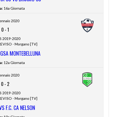
a:
16a Giornata
ennaio 2020
0
-
1
 B 2019-2020
VISO - Morgano [TV]
 GSA MONTEBELLUNA
a:
12a Giornata
ennaio 2020
0
-
2
 B 2019-2020
VISO - Morgano [TV]
S F.C. CA NELSON
a:
10a Giornata