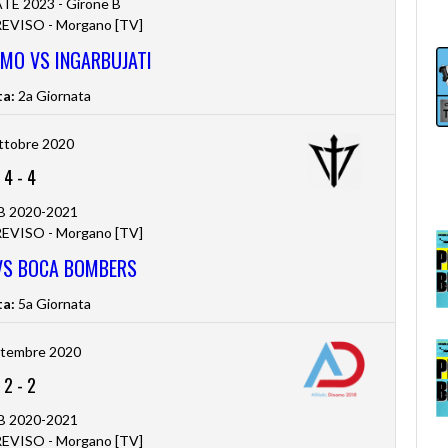
TE 2023 - Girone B
VISO - Morgano [TV]
AMO VS INGARBUJATI
ta:
2a Giornata
ttobre 2020
4
-
4
 B 2020-2021
VISO - Morgano [TV]
VS BOCA BOMBERS
ta:
5a Giornata
ttembre 2020
2
-
2
 B 2020-2021
VISO - Morgano [TV]