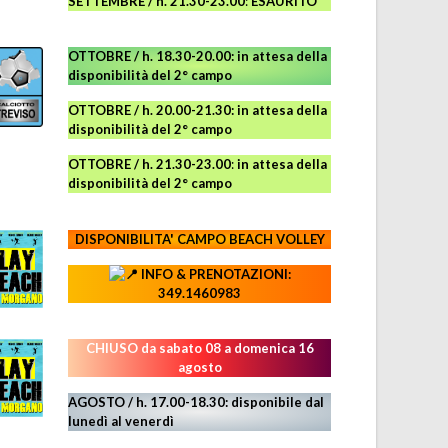
SETTEMBRE / h. 21.30-23.00
:
ESAURITO
OTTOBRE / h. 18.30-20.00:
in attesa della
disponibilità del 2° campo
OTTOBRE / h. 20.00-21.30:
in attesa della
disponibilità del 2° campo
OTTOBRE / h. 21.30-23.00
:
in attesa della
disponibilità del 2° campo
DISPONIBILITA' CAMPO
BEACH VOLLEY
INFO & PRENOTAZIONI:
349.1460983
CHIUSO da sabato 08 a domenica 16
agosto
AGOSTO / h. 17.00-18.30: disponibile dal
lunedì al venerdì