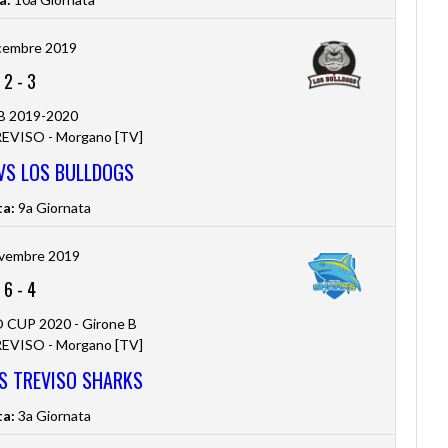
cembre 2019
2
-
3
 B 2019-2020
VISO - Morgano [TV]
VS LOS BULLDOGS
ta:
9a Giornata
vembre 2019
6
-
4
CUP 2020 - Girone B
VISO - Morgano [TV]
S TREVISO SHARKS
ta:
3a Giornata