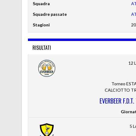
Squadra
A
Squadre passate
A
Stagioni
20
RISULTATI
12 
Torneo ESTA
CALCIOTTO TRE
EVERBEER F.D.T
Giorna
5 L