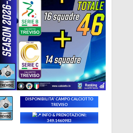
DISPONIBILITA' CAMPO
CALCIOTTO
TREVISO
INFO & PRENOTAZIONI:
349.1460983