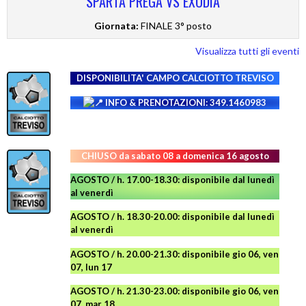
SPARTA PREGA VS EXODIA
Giornata:
FINALE 3° posto
Visualizza tutti gli eventi
DISPONIBILITA' CAMPO
CALCIOTTO TREVISO
INFO & PRENOTAZIONI: 349.1460983
CHIUSO da sabato 08 a domenica 16 agosto
AGOSTO / h. 17.00-18.30: disponibile dal lunedì
al venerdì
AGOSTO
/ h. 18.30-20.00: disponibile
dal lunedì
al venerdì
AGOSTO / h. 20.00-21.30: disponibile gio 06, ven
07, lun 17
AGOSTO
/ h. 21.30-23.00:
disponibile
gio 06, ven
07, mar 18