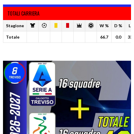
TOTALI CARRIERA
Stagione
W %
D %
L 
Totale
66.7
0.0
33.