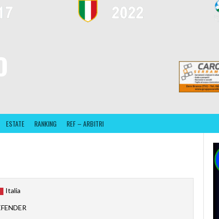
O
ESTATE
RANKING
REF – ARBITRI
Italia
EFENDER