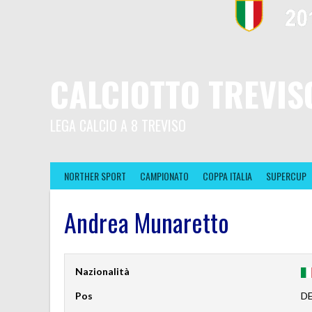
CALCIOTTO TREVIS
LEGA CALCIO A 8 TREVISO
NORTHER SPORT
CAMPIONATO
COPPA ITALIA
SUPERCUP
Andrea Munaretto
Nazionalità
Pos
D