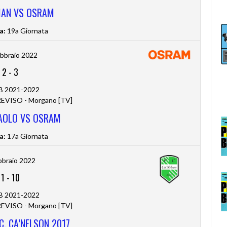
MAN VS OSRAM
a:
19a Giornata
bbraio 2022
2
-
3
 B 2021-2022
VISO - Morgano [TV]
PAOLO VS OSRAM
a:
17a Giornata
bbraio 2022
1
-
10
 B 2021-2022
VISO - Morgano [TV]
C. CA’NELSON 2017