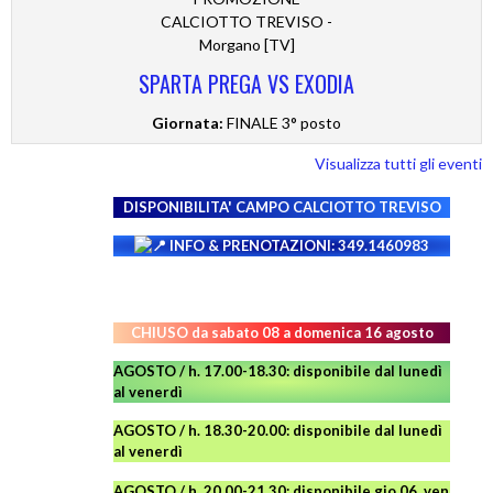
CALCIOTTO TREVISO -
Morgano [TV]
SPARTA PREGA VS EXODIA
Giornata:
FINALE 3° posto
Visualizza tutti gli eventi
DISPONIBILITA' CAMPO
CALCIOTTO TREVISO
INFO & PRENOTAZIONI: 349.1460983
CHIUSO da sabato 08 a domenica 16 agosto
AGOSTO / h. 17.00-18.30: disponibile dal lunedì
al venerdì
AGOSTO
/ h. 18.30-20.00: disponibile
dal lunedì
al venerdì
AGOSTO / h. 20.00-21.30: disponibile gio 06, ven