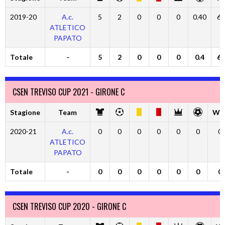
2019-20
A.c.
5
2
0
0
0
0.40
60
ATLETICO
PAPATO
Totale
-
5
2
0
0
0
0.4
60
CSEN TREVISO CUP 2021 - GIRONE C
Stagione
Team
W 
2020-21
A.c.
0
0
0
0
0
0
0
ATLETICO
PAPATO
Totale
-
0
0
0
0
0
0
0
CSEN TREVISO CUP 2020 - GIRONE C