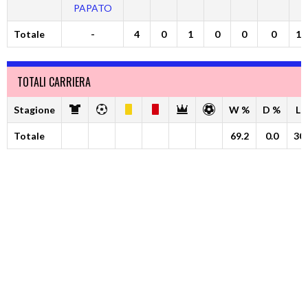
PAPATO
Totale
-
4
0
1
0
0
0
10
TOTALI CARRIERA
Stagione
W %
D %
L 
Totale
69.2
0.0
30.