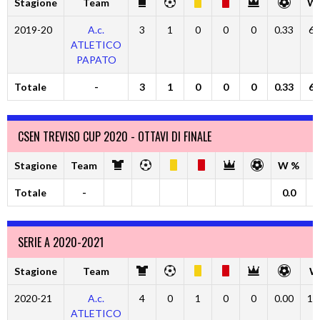
Stagione
Team
W
2019-20
A.c.
3
1
0
0
0
0.33
66
ATLETICO
PAPATO
Totale
-
3
1
0
0
0
0.33
66
CSEN TREVISO CUP 2020 - OTTAVI DI FINALE
Stagione
Team
W %
D
Totale
-
0.0
0
SERIE A 2020-2021
Stagione
Team
W
2020-21
A.c.
4
0
1
0
0
0.00
10
ATLETICO