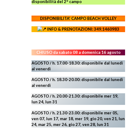
disponibilità del 2° campo
DISPONIBILITA' CAMPO
BEACH VOLLEY
INFO & PRENOTAZIONI: 349.1460983
CHIUSO da sabato 08 a domenica 16 agosto
AGOSTO / h. 17.00-18.30: disponibile dal lunedì
al venerdì
AGOSTO
/ h. 18.30-20.00: disponibile
dal lunedì
al venerdì
AGOSTO / h. 20.00-21.30: disponibile mer 19,
lun 24,
lun 31
AGOSTO
/ h. 21.30-23.00:
disponibile mer 05,
ven 07, lun 17, mar 18, mer 19, gio 20, ven 21, lun
24, mar 25, mer 26, gio 27, ven 28, lun 31