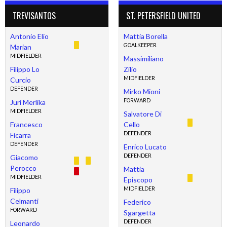
TREVISANTOS
ST. PETERSFIELD UNITED
Antonio Elio
Mattia Borella
GOALKEEPER
Marian
MIDFIELDER
Massimiliano
Filippo Lo
Zilio
MIDFIELDER
Curcio
DEFENDER
Mirko Mioni
FORWARD
Juri Merlika
MIDFIELDER
Salvatore Di
Francesco
Cello
DEFENDER
Ficarra
DEFENDER
Enrico Lucato
DEFENDER
Giacomo
Perocco
Mattia
MIDFIELDER
Episcopo
MIDFIELDER
Filippo
Celmanti
Federico
FORWARD
Sgargetta
DEFENDER
Leonardo