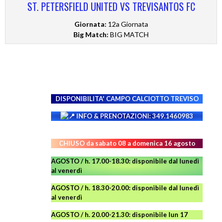
ST. PETERSFIELD UNITED VS TREVISANTOS FC
Giornata:
12a Giornata
Big Match:
BIG MATCH
DISPONIBILITA' CAMPO
CALCIOTTO TREVISO
INFO & PRENOTAZIONI: 349.1460983
CHIUSO da sabato 08 a domenica 16 agosto
AGOSTO / h. 17.00-18.30: disponibile dal lunedì
al venerdì
AGOSTO
/ h. 18.30-20.00: disponibile
dal lunedì
al venerdì
AGOSTO / h. 20.00-21.30: disponibile lun 17