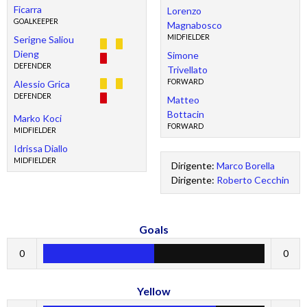
Ficarra
Lorenzo
GOALKEEPER
Magnabosco
MIDFIELDER
Serigne Saliou
Dieng
Simone
DEFENDER
Trivellato
FORWARD
Alessio Grica
DEFENDER
Matteo
Bottacin
Marko Koci
FORWARD
MIDFIELDER
Idrissa Diallo
MIDFIELDER
Dirigente:
Marco Borella
Dirigente:
Roberto Cecchin
Goals
0
0
Yellow