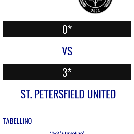
0*
VS
3*
ST. PETERSFIELD UNITED
TABELLINO
*0-3 “a tavolino”