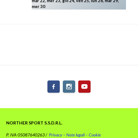
mar 22, mer 23, gio 24, ven 25, lun 28, mar 29
,
mer 30
NORTHER SPORT S.S.D.R.L.
P. IVA 05087640263 /
Privacy – Note legali – Cookie