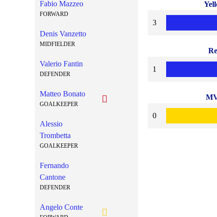
Fabio Mazzeo
Yel
FORWARD
3
Denis Vanzetto
MIDFIELDER
R
Valerio Fantin
1
DEFENDER
Matteo Bonato
M
GOALKEEPER
0
Alessio
Trombetta
GOALKEEPER
Fernando
Cantone
DEFENDER
Angelo Conte