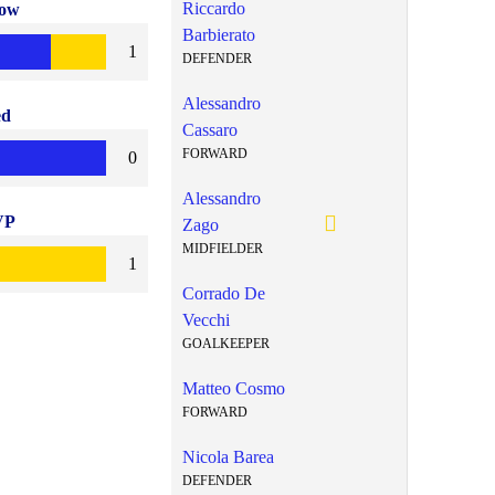
Riccardo
low
Barbierato
1
DEFENDER
Alessandro
ed
Cassaro
FORWARD
0
Alessandro
VP
Zago
MIDFIELDER
1
Corrado De
Vecchi
GOALKEEPER
Matteo Cosmo
FORWARD
Nicola Barea
DEFENDER