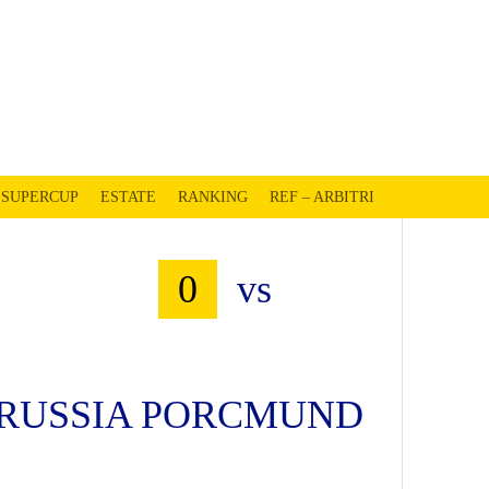
EVISO
SUPERCUP
ESTATE
RANKING
REF – ARBITRI
0
vs
BORUSSIA PORCMUND