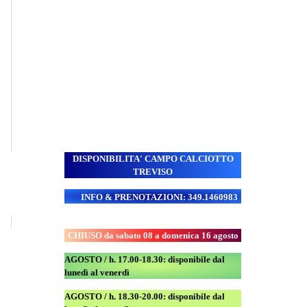
DISPONIBILITA' CAMPO
CALCIOTTO
TREVISO
INFO & PRENOTAZIONI: 349.1460983
CHIUSO da sabato 08 a domenica 16 agosto
AGOSTO / h. 17.00-18.30: disponibile dal
lunedì al venerdì
AGOSTO
/ h. 18.30-20.00: disponibile
dal