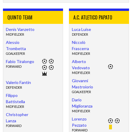
QUINTO TEAM
A.C. ATLETICO PAPATO
Denis Vanzetto
Luca Luise
MIDFIELDER
DEFENDER
Alessio
Niccolò
Trombetta
Frascerra
GOALKEEPER
MIDFIELDER
Fabio Tiralongo
Alberto
FORWARD
Vedovato
MIDFIELDER
Giovanni
Valerio Fantin
Mastroiorio
DEFENDER
GOALKEEPER
Filippo
Dario
Battistella
Miglioranza
MIDFIELDER
MIDFIELDER
Christopher
Lorenzo
Lanza
Pezzato
FORWARD
FORWARD