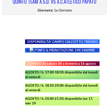
QUINTO TEAM A.S.D. VS A.C.ATLETICO PAPATO
Giornata:
1a Giornata
DISPONIBILITA' CAMPO
CALCIOTTO TREVISO
INFO & PRENOTAZIONI: 349.1460983
CHIUSO da sabato 08 a domenica 16 agosto
AGOSTO / h. 17.00-18.30: disponibile dal lunedì
al venerdì
AGOSTO
/ h. 18.30-20.00: disponibile
dal lunedì
al venerdì
AGOSTO / h. 20.00-21.30: disponibile lun 17,
mer 19