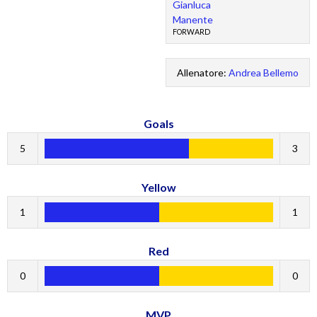
Gianluca
Manente
FORWARD
Allenatore:
Andrea Bellemo
Goals
5
3
Yellow
1
1
Red
0
0
MVP