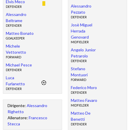
Elvis Meco
Alessandro
DEFENDER
Pezzato
Alessandro
DEFENDER
Beltrame
Josè Miguel
DEFENDER
Herrada
Matteo Bonato
Genovard
GOALKEEPER
MIDFIELDER
Michele
Angelo Junior
Vettoretto
Petrarolo
FORWARD
DEFENDER
Michael Pesce
Stefano
DEFENDER
Montuori
Luca
FORWARD
Furlanetto
Federico Moro
DEFENDER
DEFENDER
Matteo Favaro
Dirigente:
Alessandro
MIDFIELDER
Righetto
Matteo De
Allenatore:
Francesco
Benetti
Stecca
DEFENDER