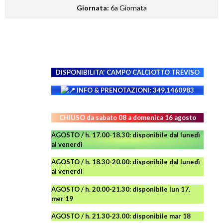
Giornata:
6a Giornata
DISPONIBILITA' CAMPO
CALCIOTTO TREVISO
INFO & PRENOTAZIONI: 349.1460983
CHIUSO da sabato 08 a domenica 16 agosto
AGOSTO / h. 17.00-18.30: disponibile dal lunedì
al venerdì
AGOSTO
/ h. 18.30-20.00: disponibile
dal lunedì
al venerdì
AGOSTO / h. 20.00-21.30: disponibile lun 17,
mer 19
AGOSTO
/ h. 21.30-23.00:
disponibile
mar 18