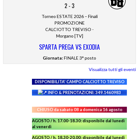
2
-
3
Torneo ESTATE 2026 – Finali
PROMOZIONE
CALCIOTTO TREVISO -
Morgano [TV]
SPARTA PREGA VS EXODIA
Giornata:
FINALE 3° posto
Visualizza tutti gli eventi
DISPONIBILITA' CAMPO
CALCIOTTO TREVISO
INFO & PRENOTAZIONI: 349.1460983
CHIUSO da sabato 08 a domenica 16 agosto
AGOSTO / h. 17.00-18.30: disponibile dal lunedì
al venerdì
AGOSTO
/ h. 18.30-20.00: disponibile
dal lunedì