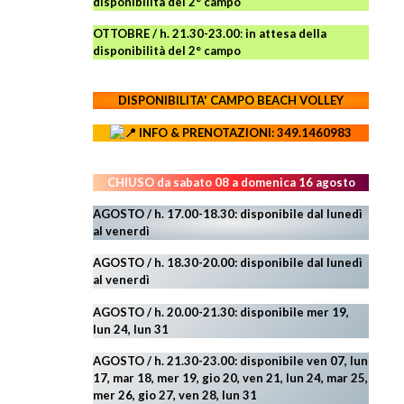
disponibilità del 2° campo
OTTOBRE / h. 21.30-23.00
:
in attesa della
disponibilità del 2° campo
DISPONIBILITA' CAMPO
BEACH VOLLEY
INFO & PRENOTAZIONI: 349.1460983
CHIUSO da sabato 08 a domenica 16 agosto
AGOSTO / h. 17.00-18.30: disponibile dal lunedì
al venerdì
AGOSTO
/ h. 18.30-20.00: disponibile
dal lunedì
al venerdì
AGOSTO / h. 20.00-21.30: disponibile mer 19,
lun 24,
lun 31
AGOSTO
/ h. 21.30-23.00:
disponibile ven 07, lun
17, mar 18, mer 19, gio 20, ven 21, lun 24, mar 25,
mer 26, gio 27, ven 28, lun 31