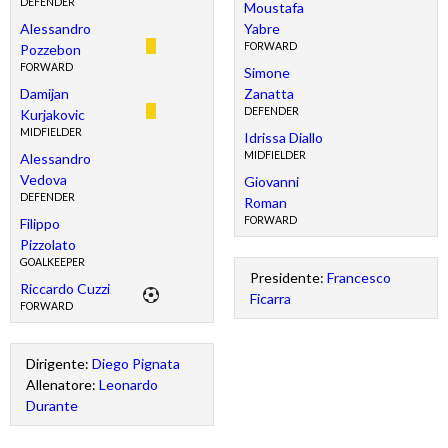
DEFENDER
Moustafa
Alessandro
Yabre
FORWARD
Pozzebon
FORWARD
Simone
Damijan
Zanatta
DEFENDER
Kurjakovic
MIDFIELDER
Idrissa Diallo
MIDFIELDER
Alessandro
Vedova
Giovanni
DEFENDER
Roman
FORWARD
Filippo
Pizzolato
GOALKEEPER
Presidente:
Francesco
Riccardo Cuzzi
Ficarra
FORWARD
Dirigente:
Diego Pignata
Allenatore:
Leonardo
Durante