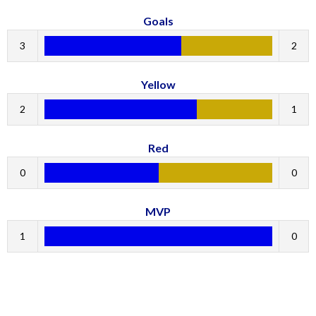
Goals
3
2
Yellow
2
1
Red
0
0
MVP
1
0