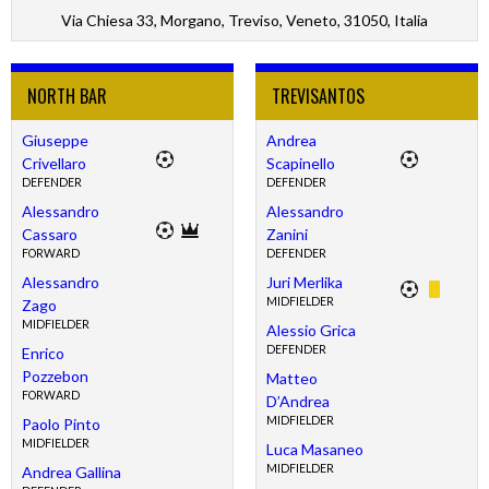
Via Chiesa 33, Morgano, Treviso, Veneto, 31050, Italia
NORTH BAR
TREVISANTOS
Giuseppe
Andrea
Crivellaro
Scapinello
DEFENDER
DEFENDER
Alessandro
Alessandro
Cassaro
Zanini
FORWARD
DEFENDER
Alessandro
Juri Merlika
MIDFIELDER
Zago
MIDFIELDER
Alessio Grica
DEFENDER
Enrico
Pozzebon
Matteo
FORWARD
D’Andrea
MIDFIELDER
Paolo Pinto
MIDFIELDER
Luca Masaneo
MIDFIELDER
Andrea Gallina