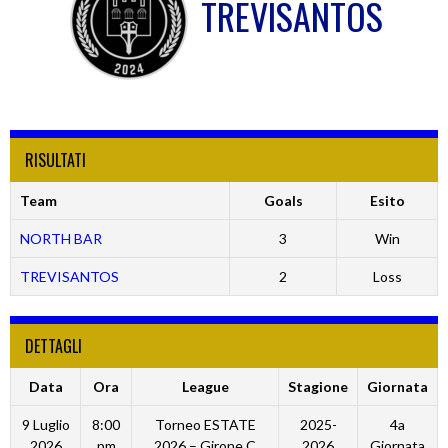
TREVISANTOS
RISULTATI
Team
Goals
Esito
NORTH BAR
3
Win
TREVISANTOS
2
Loss
DETTAGLI
Data
Ora
League
Stagione
Giornata
9 Luglio
8:00
Torneo ESTATE
2025-
4a
2026
pm
2026 – Girone C
2026
Giornata