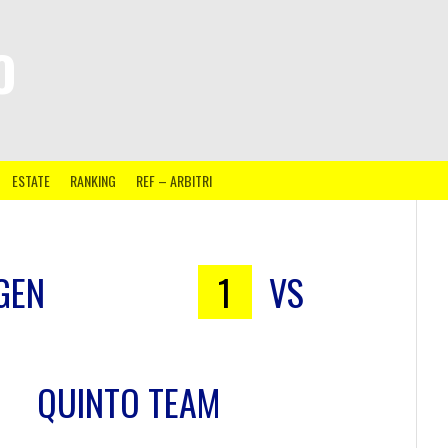
O
ESTATE
RANKING
REF – ARBITRI
GEN
1
VS
QUINTO TEAM