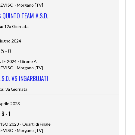
VISO - Morgano [TV]
 QUINTO TEAM A.S.D.
a:
12a Giornata
iugno 2024
5
-
0
TE 2024 - Girone A
VISO - Morgano [TV]
S.D. VS INGARBUJATI
ta:
3a Giornata
Aprile 2023
6
-
1
O 2023 - Quarti di Finale
VISO - Morgano [TV]