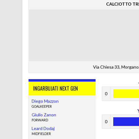
CALCIOTTO TRE
Via Chiesa 33, Morgano,
INGARBUJATI NEXT GEN
0
Diego Mazzon
GOALKEEPER
Giulio Zanon
FORWARD
0
Leard Dodaj
MIDFIELDER