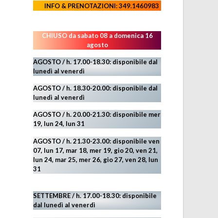
INFO & PRENOTAZIONI: 349.1460983
CHIUSO da sabato 08 a domenica 16
agosto
AGOSTO / h. 17.00-18.30: disponibile dal
lunedì al venerdì
AGOSTO
/ h. 18.30-20.00: disponibile
dal
lunedì al venerdì
AGOSTO / h. 20.00-21.30: disponibile mer
19,
lun 24,
lun 31
AGOSTO
/ h. 21.30-23.00:
disponibile ven
07, lun 17, mar 18, mer 19, gio 20, ven 21,
lun 24, mar 25, mer 26, gio 27, ven 28, lun
31
SETTEMBRE / h. 17.00-18.30: disponibile
dal lunedì al venerdì