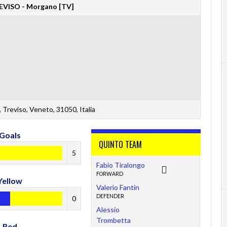
VISO - Morgano [TV]
 Treviso, Veneto, 31050, Italia
Goals
QUINTO TEAM
5
Fabio Tiralongo
FORWARD
Yellow
Valerio Fantin
DEFENDER
0
Alessio
Trombetta
Red