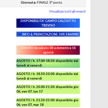
Giornata:
FINALE 3° posto
Visualizza tutti gli eventi
DISPONIBILITA' CAMPO
CALCIOTTO
TREVISO
INFO & PRENOTAZIONI: 349.1460983
CHIUSO da sabato 08 a domenica 16
agosto
AGOSTO / h. 17.00-18.30: disponibile dal
lunedì al venerdì
AGOSTO
/ h. 18.30-20.00: disponibile
dal
lunedì al venerdì
AGOSTO / h. 20.00-21.30: disponibile gio
06, ven 07, lun 17
AGOSTO
/ h. 21.30-23.00:
disponibile
gio
06, ven 07, mar 18