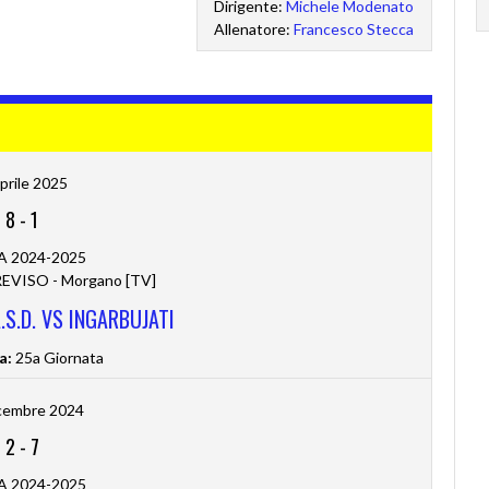
Dirigente:
Michele Modenato
Allenatore:
Francesco Stecca
prile 2025
8
-
1
 A 2024-2025
VISO - Morgano [TV]
S.D. VS INGARBUJATI
a:
25a Giornata
cembre 2024
2
-
7
 A 2024-2025