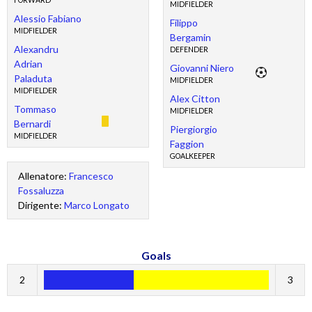
FORWARD
MIDFIELDER
Alessio Fabiano
Filippo
MIDFIELDER
Bergamin
Alexandru
DEFENDER
Adrian
Giovanni Niero
Paladuta
MIDFIELDER
MIDFIELDER
Alex Citton
Tommaso
MIDFIELDER
Bernardi
Piergiorgio
MIDFIELDER
Faggion
GOALKEEPER
Allenatore:
Francesco
Fossaluzza
Dirigente:
Marco Longato
Goals
2
3