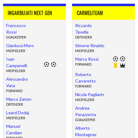
INGARBUJATI NEXT GEN
CARMELITEAM
Francesco
Riccardo
Rossi
Tavella
GOALKEEPER
DEFENDER
Gianluca Moro
Simone Rinaldo
MIDFIELDER
MIDFIELDER
Ivan
Marco Rossi
FORWARD
Campanelli
MIDFIELDER
Roberto
Alessandro
Carraretto
Vata
FORWARD
FORWARD
Nicola Pagliarin
Marco Zanon
MIDFIELDER
DEFENDER
Andrea
Leard Dodaj
Perazzetta
MIDFIELDER
GOALKEEPER
Manuel
Alberto
Candian
Montagner