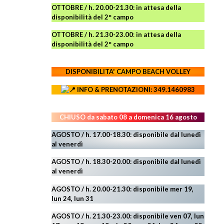
OTTOBRE / h. 20.00-21.30:
in attesa della
disponibilità del 2° campo
OTTOBRE / h. 21.30-23.00
:
in attesa della
disponibilità del 2° campo
DISPONIBILITA' CAMPO
BEACH VOLLEY
INFO & PRENOTAZIONI: 349.1460983
CHIUSO da sabato 08 a domenica 16 agosto
AGOSTO / h. 17.00-18.30: disponibile dal lunedì
al venerdì
AGOSTO
/ h. 18.30-20.00: disponibile
dal lunedì
al venerdì
AGOSTO / h. 20.00-21.30: disponibile mer 19,
lun 24,
lun 31
AGOSTO
/ h. 21.30-23.00:
disponibile ven 07, lun