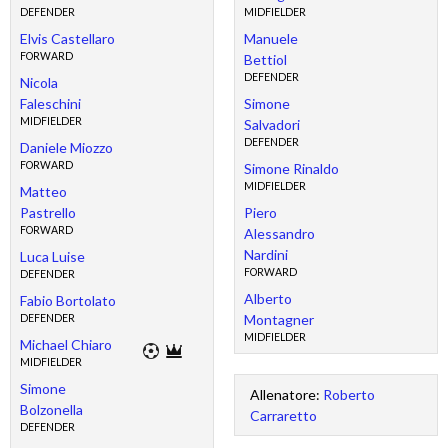
DEFENDER
MIDFIELDER
Elvis Castellaro
Manuele
FORWARD
Bettiol
DEFENDER
Nicola
Faleschini
Simone
MIDFIELDER
Salvadori
DEFENDER
Daniele Miozzo
FORWARD
Simone Rinaldo
MIDFIELDER
Matteo
Pastrello
Piero
FORWARD
Alessandro
Nardini
Luca Luise
FORWARD
DEFENDER
Alberto
Fabio Bortolato
Montagner
DEFENDER
MIDFIELDER
Michael Chiaro
MIDFIELDER
Simone
Allenatore:
Roberto
Bolzonella
Carraretto
DEFENDER