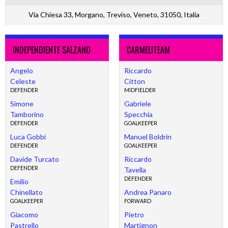
Via Chiesa 33, Morgano, Treviso, Veneto, 31050, Italia
INDEPENDIENTE SALZANO
CARMELITEAM
Angelo
Riccardo
Celeste
Citton
DEFENDER
MIDFIELDER
Simone
Gabriele
Tamborino
Specchia
DEFENDER
GOALKEEPER
Luca Gobbi
Manuel Boldrin
DEFENDER
GOALKEEPER
Davide Turcato
Riccardo
DEFENDER
Tavella
DEFENDER
Emilio
Chinellato
Andrea Panaro
GOALKEEPER
FORWARD
Giacomo
Pietro
Pastrello
Martignon