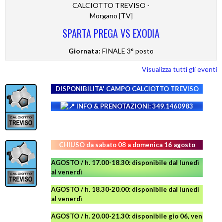
CALCIOTTO TREVISO -
Morgano [TV]
SPARTA PREGA VS EXODIA
Giornata:
FINALE 3° posto
Visualizza tutti gli eventi
DISPONIBILITA' CAMPO
CALCIOTTO TREVISO
INFO & PRENOTAZIONI: 349.1460983
CHIUSO da sabato 08 a domenica 16 agosto
AGOSTO / h. 17.00-18.30: disponibile dal lunedì
al venerdì
AGOSTO
/ h. 18.30-20.00: disponibile
dal lunedì
al venerdì
AGOSTO / h. 20.00-21.30: disponibile gio 06, ven