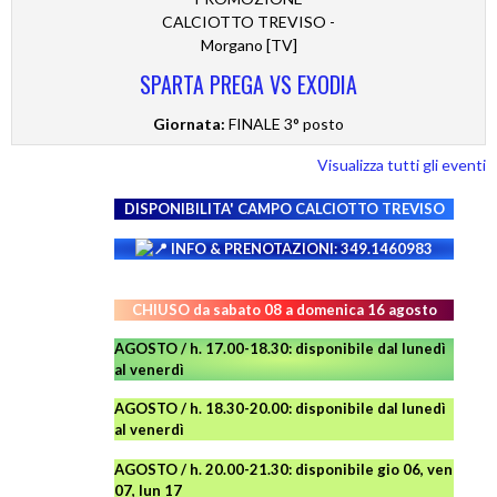
CALCIOTTO TREVISO -
Morgano [TV]
SPARTA PREGA VS EXODIA
Giornata:
FINALE 3° posto
Visualizza tutti gli eventi
DISPONIBILITA' CAMPO
CALCIOTTO TREVISO
INFO & PRENOTAZIONI: 349.1460983
CHIUSO da sabato 08 a domenica 16 agosto
AGOSTO / h. 17.00-18.30: disponibile dal lunedì
al venerdì
AGOSTO
/ h. 18.30-20.00: disponibile
dal lunedì
al venerdì
AGOSTO / h. 20.00-21.30: disponibile gio 06, ven
07, lun 17