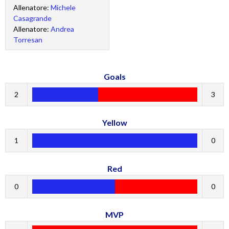
Allenatore:
Michele
Casagrande
Allenatore:
Andrea
Torresan
Goals
2
3
Yellow
1
0
Red
0
0
MVP