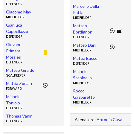
DEFENDER
Marcello Della
Giacomo May
Ratta
MIDFIELDER
MIDFIELDER
Gianluca
Matteo
Cappellazzo
Bordignon
DEFENDER
DEFENDER
Giovanni
Matteo Dani
Primera
MIDFIELDER
Morales
Mattia Basso
DEFENDER
DEFENDER
Matteo Giraldo
Michele
GOALKEEPER
Scapinello
Mattia Zorzan
MIDFIELDER
FORWARD
Rocco
Michele
Gasparetto
Toniolo
MIDFIELDER
DEFENDER
Thomas Vanin
Allenatore:
Antonio Cuva
DEFENDER