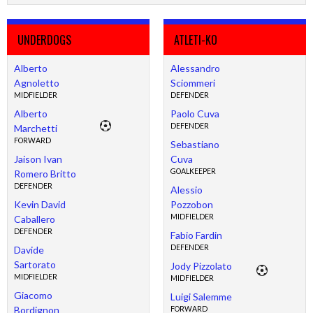
UNDERDOGS
ATLETI-KO
Alberto
Alessandro
Agnoletto
Sciommeri
MIDFIELDER
DEFENDER
Alberto
Paolo Cuva
DEFENDER
Marchetti
FORWARD
Sebastiano
Jaison Ivan
Cuva
GOALKEEPER
Romero Britto
DEFENDER
Alessio
Kevin David
Pozzobon
MIDFIELDER
Caballero
DEFENDER
Fabio Fardin
DEFENDER
Davide
Sartorato
Jody Pizzolato
MIDFIELDER
MIDFIELDER
Giacomo
Luigi Salemme
Bordignon
FORWARD