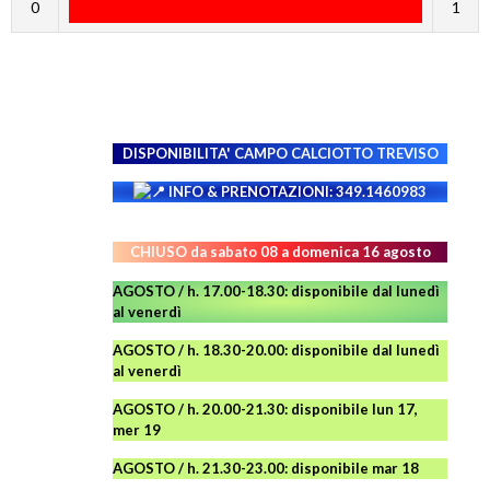
0
1
DISPONIBILITA' CAMPO
CALCIOTTO TREVISO
INFO & PRENOTAZIONI: 349.1460983
CHIUSO da sabato 08 a domenica 16 agosto
AGOSTO / h. 17.00-18.30: disponibile dal lunedì
al venerdì
AGOSTO
/ h. 18.30-20.00: disponibile
dal lunedì
al venerdì
AGOSTO / h. 20.00-21.30: disponibile lun 17,
mer 19
AGOSTO
/ h. 21.30-23.00:
disponibile
mar 18