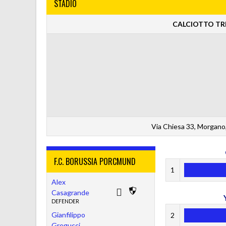
STADIO
CALCIOTTO TRE
Via Chiesa 33, Morgano,
F.C. BORUSSIA PORCMUND
1
Alex
Casagrande
DEFENDER
Gianfilippo
2
Gregucci