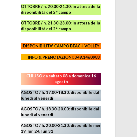
OTTOBRE / h. 20.00-21.30:
in attesa della
disponibilità del 2° campo
OTTOBRE / h. 21.30-23.00
:
in attesa della
disponibilità del 2° campo
DISPONIBILITA' CAMPO
BEACH VOLLEY
INFO & PRENOTAZIONI: 349.1460983
CHIUSO da sabato 08 a domenica 16
agosto
AGOSTO / h. 17.00-18.30: disponibile dal
lunedì al venerdì
AGOSTO
/ h. 18.30-20.00: disponibile
dal
lunedì al venerdì
AGOSTO / h. 20.00-21.30: disponibile mer
19,
lun 24,
lun 31