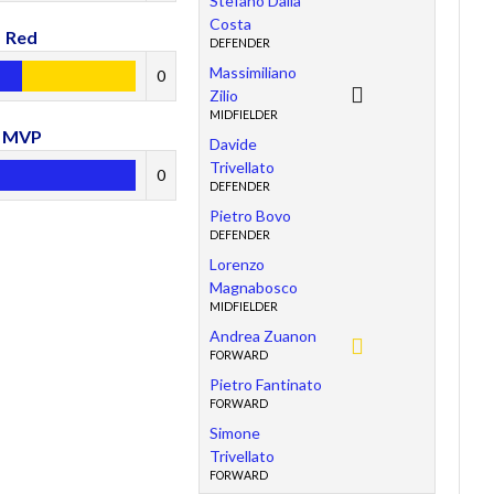
Stefano Dalla
Costa
Red
DEFENDER
Massimiliano
0
Zilio
MIDFIELDER
MVP
Davide
Trivellato
0
DEFENDER
Pietro Bovo
DEFENDER
Lorenzo
Magnabosco
MIDFIELDER
Andrea Zuanon
FORWARD
Pietro Fantinato
FORWARD
Simone
Trivellato
FORWARD