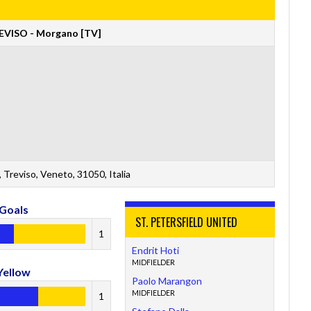
VISO - Morgano [TV]
 Treviso, Veneto, 31050, Italia
Goals
ST. PETERSFIELD UNITED
1
Endrit Hoti
MIDFIELDER
Yellow
Paolo Marangon
MIDFIELDER
1