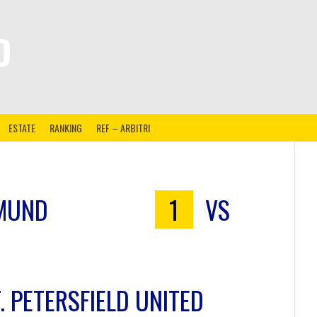
O
ESTATE
RANKING
REF – ARBITRI
CMUND
1
VS
. PETERSFIELD UNITED