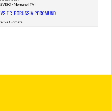
VISO - Morgano [TV]
D VS F.C. BORUSSIA PORCMUND
ta:
9a Giornata