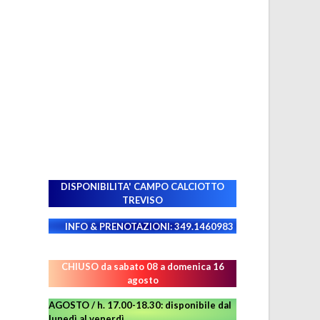
DISPONIBILITA' CAMPO
CALCIOTTO
TREVISO
INFO & PRENOTAZIONI: 349.1460983
CHIUSO da sabato 08 a domenica 16
agosto
AGOSTO / h. 17.00-18.30: disponibile dal
lunedì al venerdì