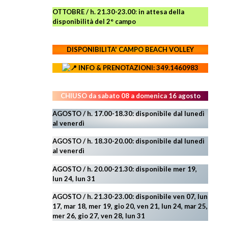
OTTOBRE / h. 21.30-23.00
:
in attesa della
disponibilità del 2° campo
DISPONIBILITA' CAMPO
BEACH VOLLEY
INFO & PRENOTAZIONI: 349.1460983
CHIUSO da sabato 08 a domenica 16 agosto
AGOSTO / h. 17.00-18.30: disponibile dal lunedì
al venerdì
AGOSTO
/ h. 18.30-20.00: disponibile
dal lunedì
al venerdì
AGOSTO / h. 20.00-21.30: disponibile mer 19,
lun 24,
lun 31
AGOSTO
/ h. 21.30-23.00:
disponibile ven 07, lun
17, mar 18, mer 19, gio 20, ven 21, lun 24, mar 25,
mer 26, gio 27, ven 28, lun 31