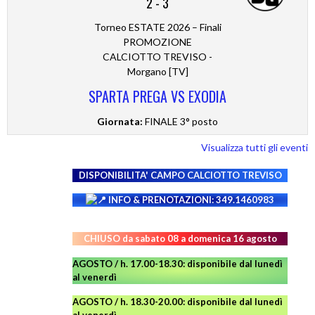
2
-
3
Torneo ESTATE 2026 – Finali
PROMOZIONE
CALCIOTTO TREVISO -
Morgano [TV]
SPARTA PREGA VS EXODIA
Giornata:
FINALE 3° posto
Visualizza tutti gli eventi
DISPONIBILITA' CAMPO
CALCIOTTO TREVISO
INFO & PRENOTAZIONI: 349.1460983
CHIUSO da sabato 08 a domenica 16 agosto
AGOSTO / h. 17.00-18.30: disponibile dal lunedì
al venerdì
AGOSTO
/ h. 18.30-20.00: disponibile
dal lunedì
al venerdì