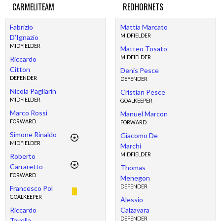
CARMELITEAM
REDHORNETS
Fabrizio
Mattia Marcato
MIDFIELDER
D’Ignazio
MIDFIELDER
Matteo Tosato
MIDFIELDER
Riccardo
Citton
Denis Pesce
DEFENDER
DEFENDER
Nicola Pagliarin
Cristian Pesce
MIDFIELDER
GOALKEEPER
Marco Rossi
Manuel Marcon
FORWARD
FORWARD
Simone Rinaldo
Giacomo De
MIDFIELDER
Marchi
MIDFIELDER
Roberto
Carraretto
Thomas
FORWARD
Menegon
DEFENDER
Francesco Pol
GOALKEEPER
Alessio
Riccardo
Calzavara
DEFENDER
Tavella