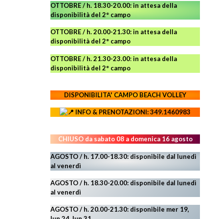
OTTOBRE / h. 18.30-20.00:
in attesa della
disponibilità del 2° campo
OTTOBRE / h. 20.00-21.30:
in attesa della
disponibilità del 2° campo
OTTOBRE / h. 21.30-23.00
:
in attesa della
disponibilità del 2° campo
DISPONIBILITA' CAMPO
BEACH VOLLEY
INFO & PRENOTAZIONI: 349.1460983
CHIUSO da sabato 08 a domenica 16 agosto
AGOSTO / h. 17.00-18.30: disponibile dal lunedì
al venerdì
AGOSTO
/ h. 18.30-20.00: disponibile
dal lunedì
al venerdì
AGOSTO / h. 20.00-21.30: disponibile mer 19,
lun 24,
lun 31