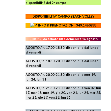
disponibilità del 2° campo
DISPONIBILITA' CAMPO
BEACH VOLLEY
INFO & PRENOTAZIONI: 349.1460983
CHIUSO da sabato 08 a domenica 16 agosto
AGOSTO / h. 17.00-18.30: disponibile dal lunedì
al venerdì
AGOSTO
/ h. 18.30-20.00: disponibile
dal lunedì
al venerdì
AGOSTO / h. 20.00-21.30: disponibile mer 19,
lun 24,
lun 31
AGOSTO
/ h. 21.30-23.00:
disponibile ven 07, lun
17, mar 18, mer 19, gio 20, ven 21, lun 24, mar 25,
mer 26, gio 27, ven 28, lun 31