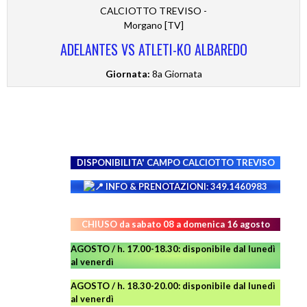
CALCIOTTO TREVISO -
Morgano [TV]
ADELANTES VS ATLETI-KO ALBAREDO
Giornata:
8a Giornata
DISPONIBILITA' CAMPO
CALCIOTTO TREVISO
INFO & PRENOTAZIONI: 349.1460983
CHIUSO da sabato 08 a domenica 16 agosto
AGOSTO / h. 17.00-18.30: disponibile dal lunedì
al venerdì
AGOSTO
/ h. 18.30-20.00: disponibile
dal lunedì
al venerdì