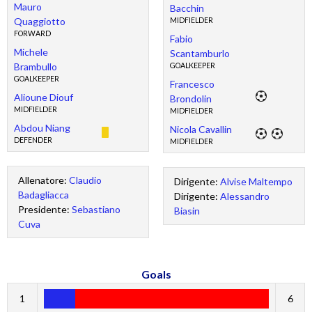
Mauro
Bacchin
Quaggiotto
MIDFIELDER
FORWARD
Fabio
Michele
Scantamburlo
Brambullo
GOALKEEPER
GOALKEEPER
Francesco
Alioune Diouf
Brondolin
MIDFIELDER
MIDFIELDER
Abdou Niang
Nicola Cavallin
DEFENDER
MIDFIELDER
Allenatore:
Claudio
Dirigente:
Alvise Maltempo
Badagliacca
Dirigente:
Alessandro
Presidente:
Sebastiano
Biasin
Cuva
Goals
1
6