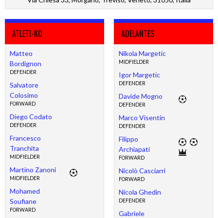
ATLETI-KO
ADELANTES
Matteo
Nikola Margetic
MIDFIELDER
Bordignon
DEFENDER
Igor Margetic
DEFENDER
Salvatore
Colosimo
Davide Mogno
FORWARD
DEFENDER
Diego Codato
Marco Visentin
DEFENDER
DEFENDER
Francesco
Filippo
Tranchita
Archiapati
MIDFIELDER
FORWARD
Martino Zanoni
Nicolò Casciarri
MIDFIELDER
FORWARD
Mohamed
Nicola Ghedin
Soufiane
DEFENDER
FORWARD
Gabriele