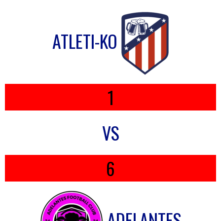
ATLETI-KO
1
VS
6
ADELANTES