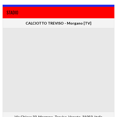
STADIO
CALCIOTTO TREVISO - Morgano [TV]
Via Chiesa 33, Morgano, Treviso, Veneto, 31050, Italia