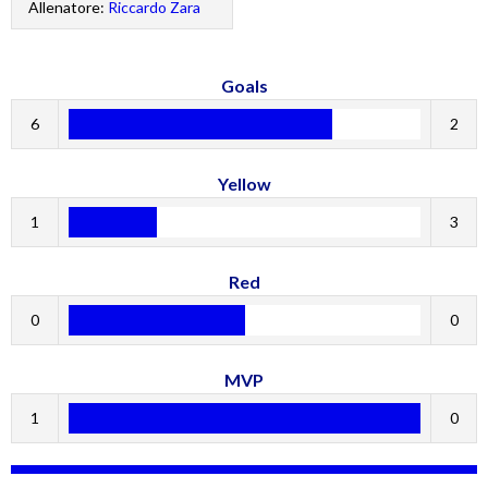
Allenatore:
Riccardo Zara
Goals
6
2
Yellow
1
3
Red
0
0
MVP
1
0