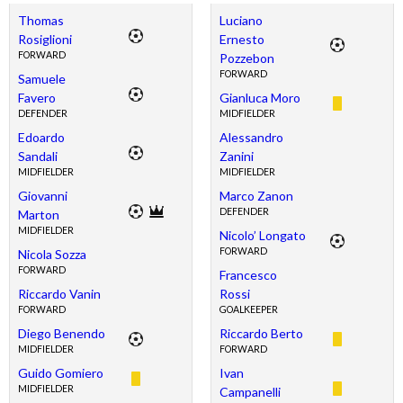
Thomas
Luciano
Rosiglioni
Ernesto
FORWARD
Pozzebon
FORWARD
Samuele
Favero
Gianluca Moro
DEFENDER
MIDFIELDER
Edoardo
Alessandro
Sandali
Zanini
MIDFIELDER
MIDFIELDER
Giovanni
Marco Zanon
DEFENDER
Marton
MIDFIELDER
Nicolo’ Longato
FORWARD
Nicola Sozza
FORWARD
Francesco
Riccardo Vanin
Rossi
FORWARD
GOALKEEPER
Diego Benendo
Riccardo Berto
MIDFIELDER
FORWARD
Guido Gomiero
Ivan
MIDFIELDER
Campanelli