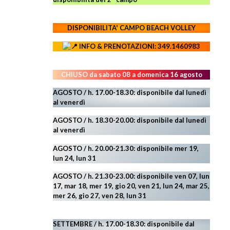
DISPONIBILITA' CAMPO
BEACH VOLLEY
INFO & PRENOTAZIONI: 349.1460983
CHIUSO da sabato 08 a domenica 16 agosto
AGOSTO / h. 17.00-18.30: disponibile dal lunedì
al venerdì
AGOSTO
/ h. 18.30-20.00: disponibile
dal lunedì
al venerdì
AGOSTO / h. 20.00-21.30: disponibile mer 19,
lun 24,
lun 31
AGOSTO
/ h. 21.30-23.00:
disponibile ven 07, lun
17, mar 18, mer 19, gio 20, ven 21, lun 24, mar 25,
mer 26, gio 27, ven 28, lun 31
SETTEMBRE / h. 17.00-18.30: disponibile dal