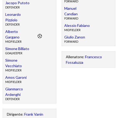
FORWARD
Jacopo Putoto
DEFENDER
Manuel
Candian
Leonardo
FORWARD
Pizziolo
DEFENDER
Alessio Fabiano
MIDFIELDER
Alberto
Gargano
Giulio Zanon
MIDFIELDER
FORWARD
Simone Billiato
GOALKEEPER
Allenatore:
Francesco
Simone
Fossaluzza
Vecchiato
MIDFIELDER
Amos Garoni
MIDFIELDER
Gianmarco
Ardenghi
DEFENDER
Dirigente:
Frank Vanin