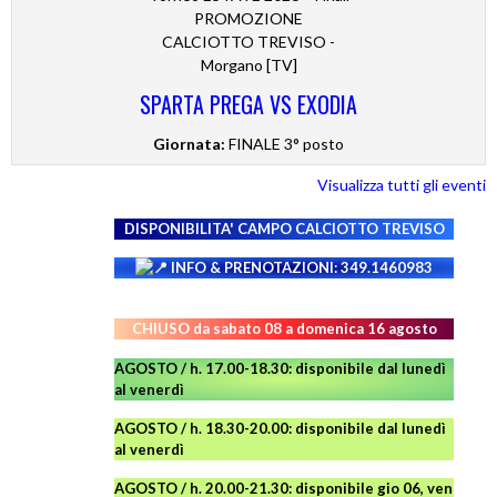
PROMOZIONE
CALCIOTTO TREVISO -
Morgano [TV]
SPARTA PREGA VS EXODIA
Giornata:
FINALE 3° posto
Visualizza tutti gli eventi
DISPONIBILITA' CAMPO
CALCIOTTO TREVISO
INFO & PRENOTAZIONI: 349.1460983
CHIUSO da sabato 08 a domenica 16 agosto
AGOSTO / h. 17.00-18.30: disponibile dal lunedì
al venerdì
AGOSTO
/ h. 18.30-20.00: disponibile
dal lunedì
al venerdì
AGOSTO / h. 20.00-21.30: disponibile gio 06, ven