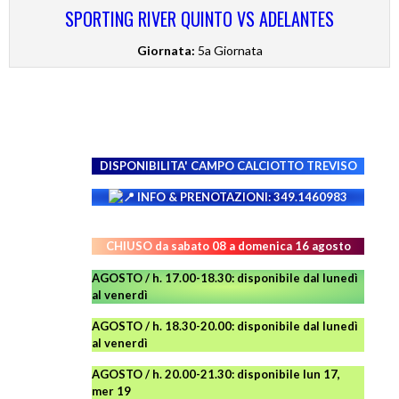
SPORTING RIVER QUINTO VS ADELANTES
Giornata:
5a Giornata
DISPONIBILITA' CAMPO
CALCIOTTO TREVISO
INFO & PRENOTAZIONI: 349.1460983
CHIUSO da sabato 08 a domenica 16 agosto
AGOSTO / h. 17.00-18.30: disponibile dal lunedì
al venerdì
AGOSTO
/ h. 18.30-20.00: disponibile
dal lunedì
al venerdì
AGOSTO / h. 20.00-21.30: disponibile lun 17,
mer 19