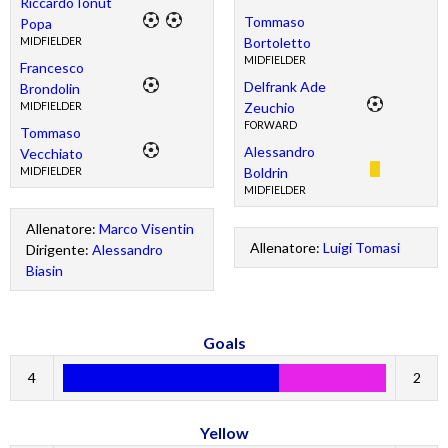
Riccardo Ionut
Tommaso
Popa
Bortoletto
MIDFIELDER
MIDFIELDER
Francesco
Delfrank Ade
Brondolin
Zeuchio
MIDFIELDER
FORWARD
Tommaso
Alessandro
Vecchiato
Boldrin
MIDFIELDER
MIDFIELDER
Allenatore:
Marco Visentin
Allenatore:
Luigi Tomasi
Dirigente:
Alessandro
Biasin
Goals
4
2
Yellow