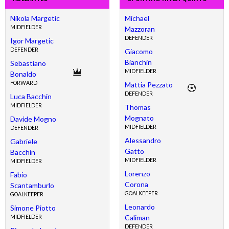
Nikola Margetic
Michael
MIDFIELDER
Mazzoran
DEFENDER
Igor Margetic
DEFENDER
Giacomo
Bianchin
Sebastiano
MIDFIELDER
Bonaldo
FORWARD
Mattia Pezzato
DEFENDER
Luca Bacchin
MIDFIELDER
Thomas
Mognato
Davide Mogno
MIDFIELDER
DEFENDER
Alessandro
Gabriele
Gatto
Bacchin
MIDFIELDER
MIDFIELDER
Lorenzo
Fabio
Corona
Scantamburlo
GOALKEEPER
GOALKEEPER
Leonardo
Simone Piotto
Caliman
MIDFIELDER
DEFENDER