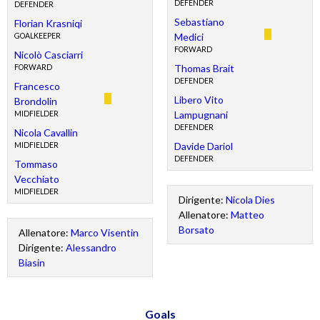
DEFENDER
DEFENDER
Sebastiano
Florian Krasniqi
Medici
GOALKEEPER
FORWARD
Nicolò Casciarri
Thomas Brait
FORWARD
DEFENDER
Francesco
Libero Vito
Brondolin
Lampugnani
MIDFIELDER
DEFENDER
Nicola Cavallin
Davide Dariol
MIDFIELDER
DEFENDER
Tommaso
Vecchiato
MIDFIELDER
Dirigente:
Nicola Dies
Allenatore:
Matteo
Borsato
Allenatore:
Marco Visentin
Dirigente:
Alessandro
Biasin
Goals