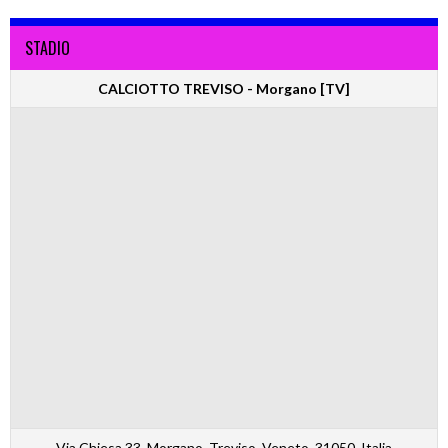
STADIO
CALCIOTTO TREVISO - Morgano [TV]
Via Chiesa 33, Morgano, Treviso, Veneto, 31050, Italia