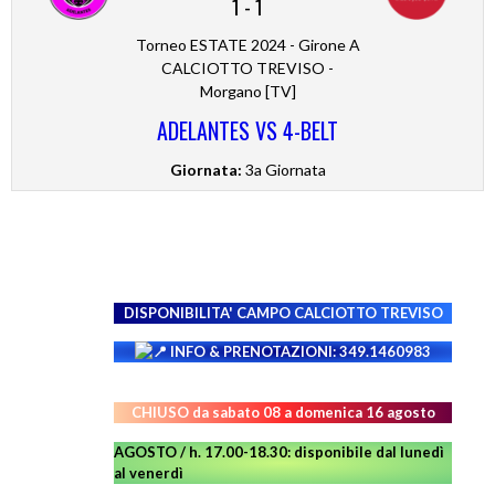
1
-
1
Torneo ESTATE 2024 - Girone A
CALCIOTTO TREVISO -
Morgano [TV]
ADELANTES VS 4-BELT
Giornata:
3a Giornata
DISPONIBILITA' CAMPO
CALCIOTTO TREVISO
INFO & PRENOTAZIONI: 349.1460983
CHIUSO da sabato 08 a domenica 16 agosto
AGOSTO / h. 17.00-18.30: disponibile dal lunedì
al venerdì