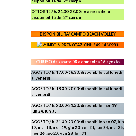
disponibilità del 2° campo
OTTOBRE / h. 21.30-23.00
:
in attesa della
disponibilità del 2° campo
DISPONIBILITA' CAMPO
BEACH VOLLEY
INFO & PRENOTAZIONI: 349.1460983
CHIUSO da sabato 08 a domenica 16 agosto
AGOSTO / h. 17.00-18.30: disponibile dal lunedì
al venerdì
AGOSTO
/ h. 18.30-20.00: disponibile
dal lunedì
al venerdì
AGOSTO / h. 20.00-21.30: disponibile mer 19,
lun 24,
lun 31
AGOSTO
/ h. 21.30-23.00:
disponibile ven 07, lun
17, mar 18, mer 19, gio 20, ven 21, lun 24, mar 25,
mer 26, gio 27, ven 28, lun 31