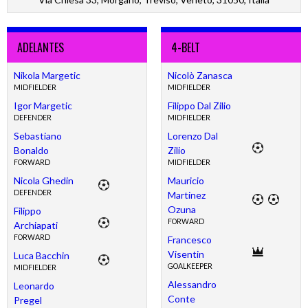
ADELANTES
4-BELT
Nikola Margetic
Nicolò Zanasca
MIDFIELDER
MIDFIELDER
Igor Margetic
Filippo Dal Zilio
DEFENDER
MIDFIELDER
Sebastiano
Lorenzo Dal
Bonaldo
Zilio
FORWARD
MIDFIELDER
Nicola Ghedin
Mauricio
DEFENDER
Martinez
Ozuna
Filippo
FORWARD
Archiapati
FORWARD
Francesco
Visentin
Luca Bacchin
GOALKEEPER
MIDFIELDER
Alessandro
Leonardo
Conte
Pregel