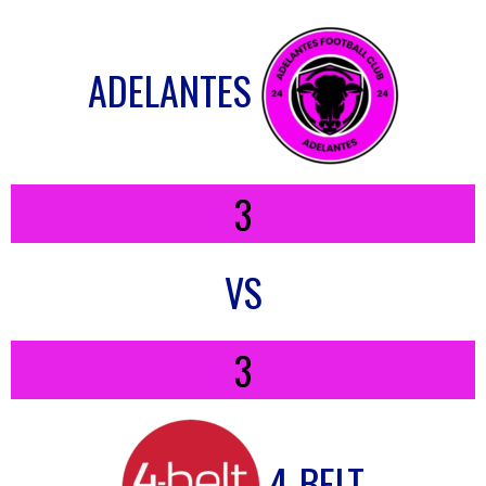
ADELANTES
3
VS
3
4-BELT