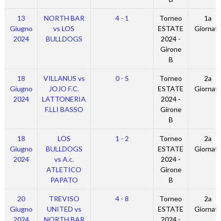
13
NORTH BAR
4 - 1
Torneo
1a
Giugno
vs LOS
ESTATE
Giornat
2024
BULLDOGS
2024 -
Girone
B
18
VILLANUS vs
0 - 5
Torneo
2a
Giugno
JOJO F.C.
ESTATE
Giornat
2024
LATTONERIA
2024 -
F.LLI BASSO
Girone
B
18
LOS
1 - 2
Torneo
2a
Giugno
BULLDOGS
ESTATE
Giornat
2024
vs A.c.
2024 -
ATLETICO
Girone
PAPATO
B
20
TREVISO
4 - 8
Torneo
2a
Giugno
UNITED vs
ESTATE
Giornat
2024
NORTH BAR
2024 -