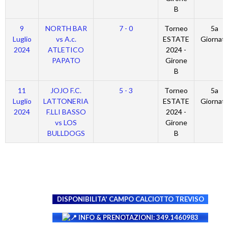
B
9
NORTH BAR
7 - 0
Torneo
5a
Luglio
vs A.c.
ESTATE
Giornat
2024
ATLETICO
2024 -
PAPATO
Girone
B
11
JOJO F.C.
5 - 3
Torneo
5a
Luglio
LATTONERIA
ESTATE
Giornat
2024
F.LLI BASSO
2024 -
vs LOS
Girone
BULLDOGS
B
DISPONIBILITA' CAMPO
CALCIOTTO TREVISO
INFO & PRENOTAZIONI: 349.1460983