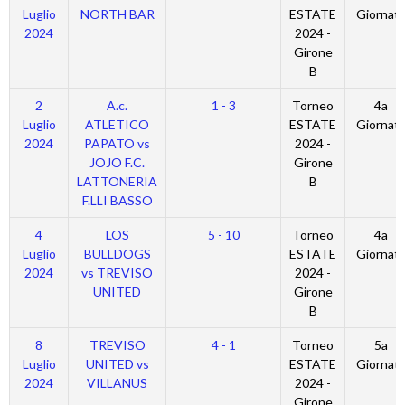
Luglio
NORTH BAR
ESTATE
Giornat
2024
2024 -
Girone
B
2
A.c.
1 - 3
Torneo
4a
Luglio
ATLETICO
ESTATE
Giornat
2024
PAPATO vs
2024 -
JOJO F.C.
Girone
LATTONERIA
B
F.LLI BASSO
4
LOS
5 - 10
Torneo
4a
Luglio
BULLDOGS
ESTATE
Giornat
2024
vs TREVISO
2024 -
UNITED
Girone
B
8
TREVISO
4 - 1
Torneo
5a
Luglio
UNITED vs
ESTATE
Giornat
2024
VILLANUS
2024 -
Girone