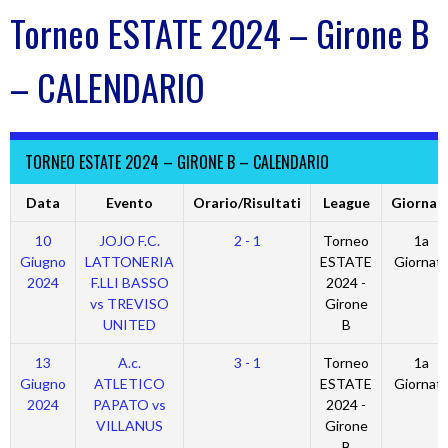
Torneo ESTATE 2024 – Girone B
– CALENDARIO
TORNEO ESTATE 2024 – GIRONE B – CALENDARIO
Data
Evento
Orario/Risultati
League
Giornat
10
JOJO F.C.
2 - 1
Torneo
1a
Giugno
LATTONERIA
ESTATE
Giornat
2024
F.LLI BASSO
2024 -
vs TREVISO
Girone
UNITED
B
13
A.c.
3 - 1
Torneo
1a
Giugno
ATLETICO
ESTATE
Giornat
2024
PAPATO vs
2024 -
VILLANUS
Girone
B