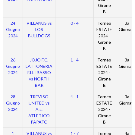
Girone
B
24
VILLANUS vs
0 - 4
Torneo
3a
Giugno
LOS
ESTATE
Giornat
2024
BULLDOGS
2024 -
Girone
B
26
JOJO F.C.
1 - 4
Torneo
3a
Giugno
LATTONERIA
ESTATE
Giornat
2024
F.LLI BASSO
2024 -
vs NORTH
Girone
BAR
B
28
TREVISO
4 - 1
Torneo
3a
Giugno
UNITED vs
ESTATE
Giornat
2024
A.c.
2024 -
ATLETICO
Girone
PAPATO
B
1
VILLANUS vs
1 - 7
Torneo
4a