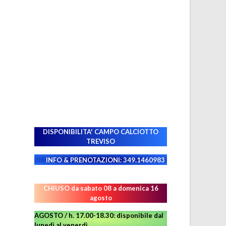
DISPONIBILITA' CAMPO
CALCIOTTO
TREVISO
INFO & PRENOTAZIONI: 349.1460983
CHIUSO da sabato 08 a domenica 16
agosto
AGOSTO / h. 17.00-18.30: disponibile dal
lunedì al venerdì