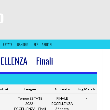
O
ESTATE
RANKING
REF – ARBITRI
ELLENZA – Finali
ultati
League
Giornata
Big Match
Torneo ESTATE
FINALE
-
2022 -
ECCELLENZA
ECCELLENZA - Finali
3° posto