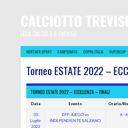
CALCIOTTO TREVIS
LEGA CALCIO A 8 TREVISO
NORTHER SPORT
CAMPIONATO
COPPA ITALIA
SUPERCUP
Torneo ESTATE 2022 – ECC
TORNEO ESTATE 2022 – ECCELLENZA – FINALI
Data
Evento
Orario/Ris
30
CFP-JUEGO vs
6 - 6
Luglio
INDEPENDIENTE SALZANO
2022