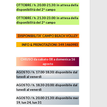
OTTOBRE / h. 20.00-21.30:
in attesa della
disponibilità del 2° campo
OTTOBRE / h. 21.30-23.00
:
in attesa della
disponibilità del 2° campo
DISPONIBILITA' CAMPO
BEACH VOLLEY
INFO & PRENOTAZIONI: 349.1460983
CHIUSO da sabato 08 a domenica 16
agosto
AGOSTO / h. 17.00-18.30: disponibile dal
lunedì al venerdì
AGOSTO
/ h. 18.30-20.00: disponibile
dal
lunedì al venerdì
AGOSTO / h. 20.00-21.30: disponibile mer
19,
lun 24,
lun 31