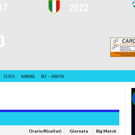
O
ESTATE
RANKING
REF – ARBITRI
Orario/Risultati
Giornata
Big Match