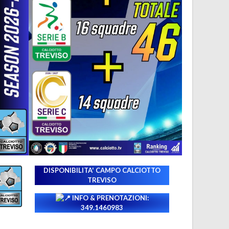
DISPONIBILITA' CAMPO
CALCIOTTO
TREVISO
INFO & PRENOTAZIONI:
349.1460983