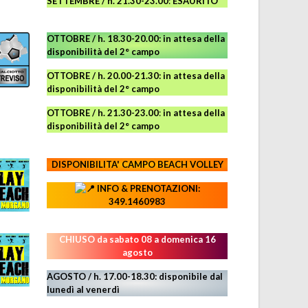
SETTEMBRE / h. 21.30-23.00
:
ESAURITO
OTTOBRE / h. 18.30-20.00:
in attesa della
disponibilità del 2° campo
OTTOBRE / h. 20.00-21.30:
in attesa della
disponibilità del 2° campo
OTTOBRE / h. 21.30-23.00
:
in attesa della
disponibilità del 2° campo
DISPONIBILITA' CAMPO
BEACH VOLLEY
INFO & PRENOTAZIONI:
349.1460983
CHIUSO da sabato 08 a domenica 16
agosto
AGOSTO / h. 17.00-18.30: disponibile dal
lunedì al venerdì