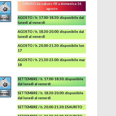
CHIUSO da sabato 08 a domenica 16
agosto
AGOSTO / h. 17.00-18.30: disponibile dal
lunedì al venerdì
AGOSTO
/ h. 18.30-20.00: disponibile
dal
lunedì al venerdì
AGOSTO / h. 20.00-21.30: disponibile lun
17
AGOSTO
/ h. 21.30-23.00:
disponibile
mar
18
SETTEMBRE / h. 17.00-18.30: disponibile
dal lunedì al venerdì
SETTEMBRE / h. 18.30-20.00: disponibile
dal lunedì al venerdì
SETTEMBRE / h. 20.00-21.30: ESAURITO