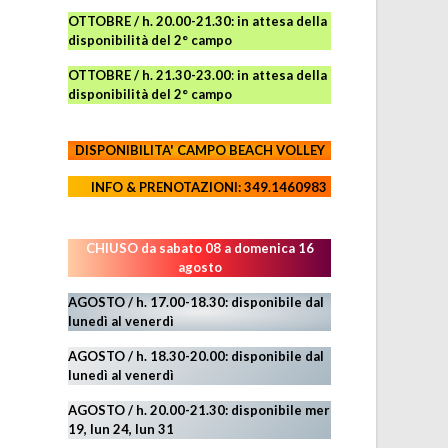
OTTOBRE / h. 20.00-21.30:
in attesa della
disponibilità del 2° campo
OTTOBRE / h. 21.30-23.00
:
in attesa della
disponibilità del 2° campo
DISPONIBILITA' CAMPO
BEACH VOLLEY
INFO & PRENOTAZIONI: 349.1460983
CHIUSO da sabato 08 a domenica 16
agosto
AGOSTO / h. 17.00-18.30: disponibile dal
lunedì al venerdì
AGOSTO
/ h. 18.30-20.00: disponibile
dal
lunedì al venerdì
AGOSTO / h. 20.00-21.30: disponibile mer
19,
lun 24,
lun 31