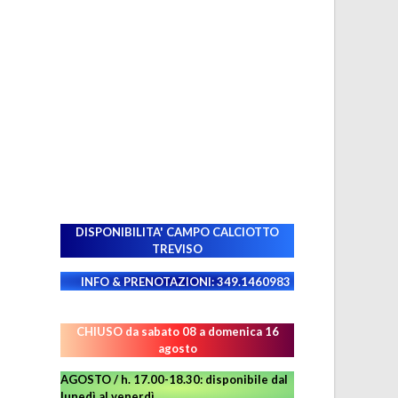
DISPONIBILITA' CAMPO
CALCIOTTO
TREVISO
INFO & PRENOTAZIONI: 349.1460983
CHIUSO da sabato 08 a domenica 16
agosto
AGOSTO / h. 17.00-18.30: disponibile dal
lunedì al venerdì