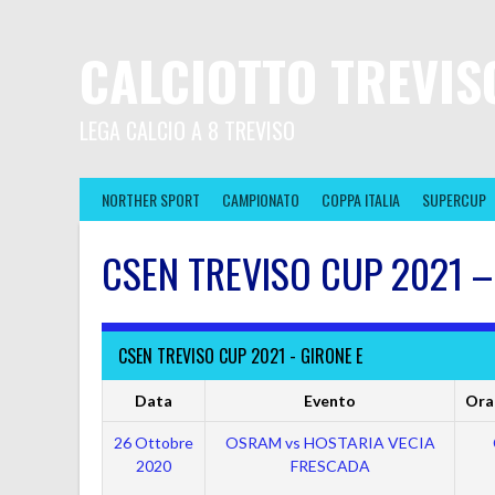
CALCIOTTO TREVIS
LEGA CALCIO A 8 TREVISO
NORTHER SPORT
CAMPIONATO
COPPA ITALIA
SUPERCUP
CSEN TREVISO CUP 2021 – 
CSEN TREVISO CUP 2021 - GIRONE E
Data
Evento
Orar
26 Ottobre
OSRAM vs HOSTARIA VECIA
2020
FRESCADA