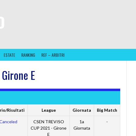
O
ESTATE
RANKING
REF – ARBITRI
Girone E
io/Risultati
League
Giornata
Big Match
Canceled
CSEN TREVISO
1a
-
CUP 2021 - Girone
Giornata
E