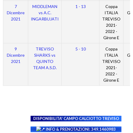
7
MIDDLEMAN
1 - 13
Coppa
Dicembre
vs A.C.
ITALIA
Gi
2021
INGARBUJATI
TREVISO
2021-
2022 -
Girone E
9
TREVISO
5 - 10
Coppa
Dicembre
SHARKS vs
ITALIA
Gi
2021
QUINTO
TREVISO
TEAM A.S.D.
2021-
2022 -
Girone E
DISPONIBILITA' CAMPO
CALCIOTTO TREVISO
INFO & PRENOTAZIONI: 349.1460983