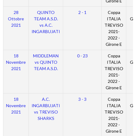
Girone E
28
QUINTO
2 - 1
Coppa
Ottobre
TEAM A.S.D.
ITALIA
Gi
2021
vs A.C.
TREVISO
INGARBUJATI
2021-
2022 -
Girone E
18
MIDDLEMAN
0 - 23
Coppa
Novembre
vs QUINTO
ITALIA
Gi
2021
TEAM A.S.D.
TREVISO
2021-
2022 -
Girone E
18
A.C.
3 - 3
Coppa
Novembre
INGARBUJATI
ITALIA
Gi
2021
vs TREVISO
TREVISO
SHARKS
2021-
2022 -
Girone E