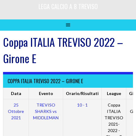
LEGA CALCIO A 8 TREVISO
Coppa ITALIA TREVISO 2022 –
Girone E
COPPA ITALIA TREVISO 2022 – GIRONE E
Data
Evento
Orario/Risultati
League
Gio
25
TREVISO
10 - 1
Coppa
Ottobre
SHARKS vs
ITALIA
Gi
2021
MIDDLEMAN
TREVISO
2021-
2022 -