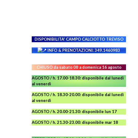
DISPONIBILITA' CAMPO
CALCIOTTO TREVISO
INFO & PRENOTAZIONI: 349.1460983
CHIUSO da sabato 08 a domenica 16 agosto
AGOSTO / h. 17.00-18.30: disponibile dal lunedì
al venerdì
AGOSTO
/ h. 18.30-20.00: disponibile
dal lunedì
al venerdì
AGOSTO / h. 20.00-21.30: disponibile lun 17
AGOSTO
/ h. 21.30-23.00:
disponibile
mar 18