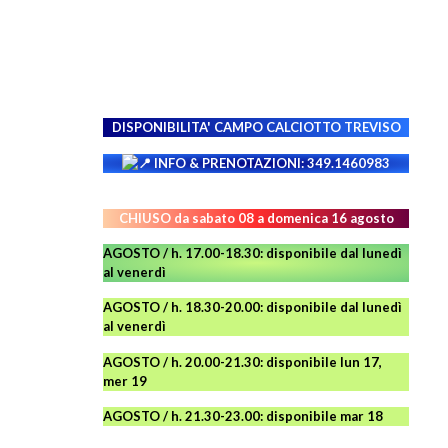
DISPONIBILITA' CAMPO
CALCIOTTO TREVISO
INFO & PRENOTAZIONI: 349.1460983
CHIUSO da sabato 08 a domenica 16 agosto
AGOSTO / h. 17.00-18.30: disponibile dal lunedì
al venerdì
AGOSTO
/ h. 18.30-20.00: disponibile
dal lunedì
al venerdì
AGOSTO / h. 20.00-21.30: disponibile lun 17,
mer 19
AGOSTO
/ h. 21.30-23.00:
disponibile
mar 18