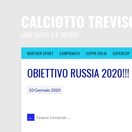
CALCIOTTO TREVIS
LEGA CALCIO A 8 TREVISO
NORTHER SPORT
CAMPIONATO
COPPA ITALIA
SUPERCUP
OBIETTIVO RUSSIA 2020!!!
10 Gennaio 2020
POST
←
Stiamo tornando …