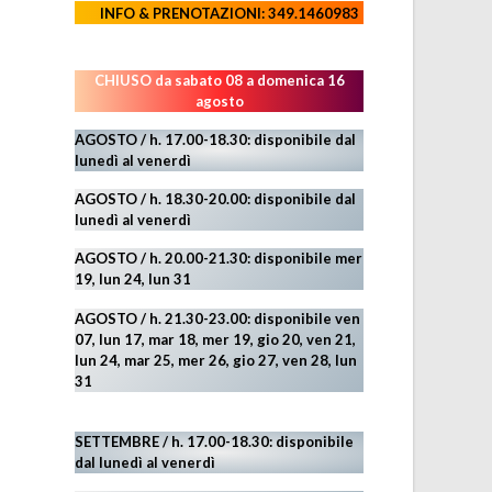
INFO & PRENOTAZIONI: 349.1460983
CHIUSO da sabato 08 a domenica 16
agosto
AGOSTO / h. 17.00-18.30: disponibile dal
lunedì al venerdì
AGOSTO
/ h. 18.30-20.00: disponibile
dal
lunedì al venerdì
AGOSTO / h. 20.00-21.30: disponibile mer
19,
lun 24,
lun 31
AGOSTO
/ h. 21.30-23.00:
disponibile ven
07, lun 17, mar 18, mer 19, gio 20, ven 21,
lun 24, mar 25, mer 26, gio 27, ven 28, lun
31
SETTEMBRE / h. 17.00-18.30: disponibile
dal lunedì al venerdì