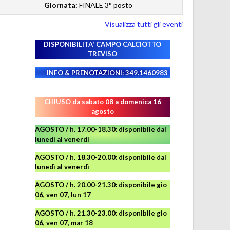
Giornata:
FINALE 3° posto
Visualizza tutti gli eventi
DISPONIBILITA' CAMPO
CALCIOTTO
TREVISO
INFO & PRENOTAZIONI: 349.1460983
CHIUSO da sabato 08 a domenica 16
agosto
AGOSTO / h. 17.00-18.30: disponibile dal
lunedì al venerdì
AGOSTO
/ h. 18.30-20.00: disponibile
dal
lunedì al venerdì
AGOSTO / h. 20.00-21.30: disponibile gio
06, ven 07, lun 17
AGOSTO
/ h. 21.30-23.00:
disponibile
gio
06, ven 07, mar 18